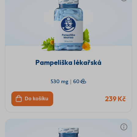
Pampeliška lékařská
530 mg
|
60
239 Kč
Do košíku