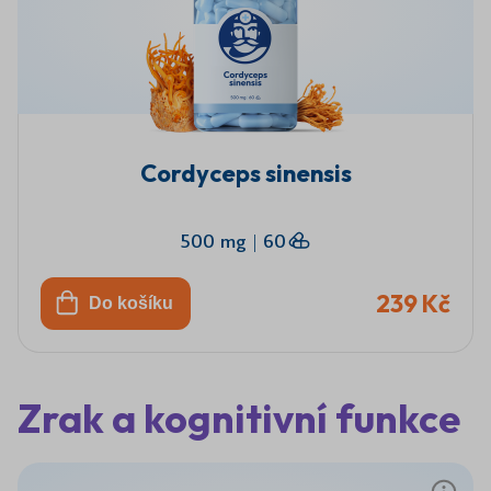
Cordyceps sinensis
500 mg
|
60
239 Kč
Do košíku
Zrak a kognitivní funkce