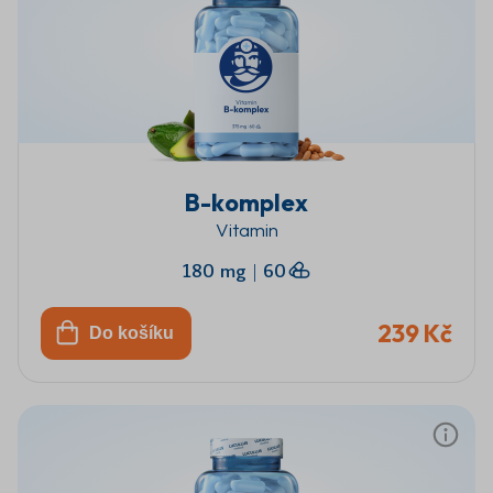
B-komplex
Vitamin
180 mg
|
60
239 Kč
Do košíku