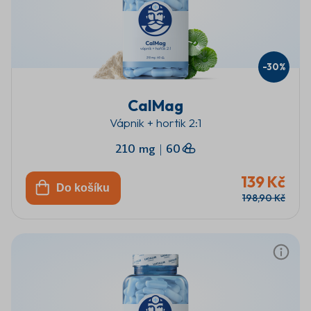
-30%
CalMag
Vápnik + hortik 2:1
210 mg
|
60
139 Kč
Do košíku
198,90 Kč