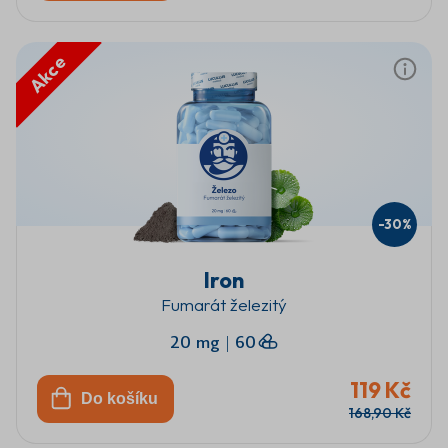
Akce
-30%
Iron
Fumarát železitý
20 mg
|
60
119 Kč
Do košíku
168,90 Kč