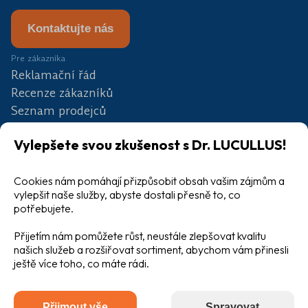
Kontaktujte nás
Pre zákazníka
Reklamační řád
Recenze zákazníků
Seznam prodejců
Partneři
Vylepšete svou zkušenost s Dr. LUCULLUS!
Soutěž
Blog
Cookies nám pomáhají přizpůsobit obsah vašim zájmům a
Velkoobchod
vylepšit naše služby, abyste dostali přesně to, co
potřebujete.
Přijetím nám pomůžete růst, neustále zlepšovat kvalitu
našich služeb a rozšiřovat sortiment, abychom vám přinesli
ještě více toho, co máte rádi.
Všeobecné obchodní podmínky
Ochrana osobních údajů
Přijmout vše
Spravovat