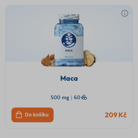
Maca
500 mg
|
60
209 Kč
Do košíku