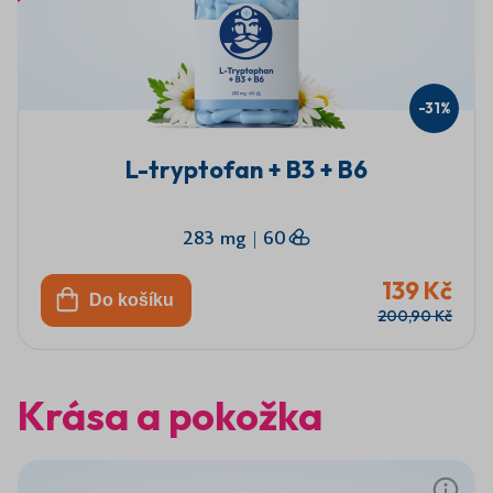
-31%
L-tryptofan + B3 + B6
283 mg
|
60
139 Kč
Do košíku
200,90 Kč
Krása a pokožka