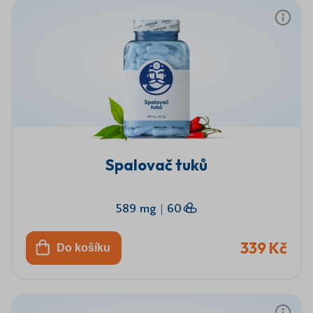
Spalovač tuků
589 mg
|
60
339 Kč
Do košíku