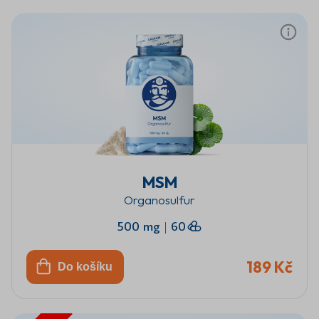
MSM
Organosulfur
500 mg
|
60
189 Kč
Do košíku