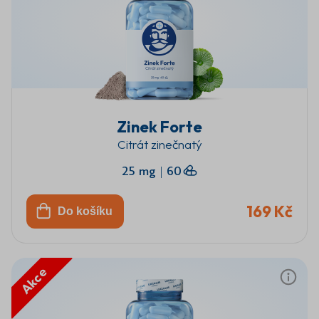
Zinek Forte
Citrát zinečnatý
25 mg
|
60
169 Kč
Do košíku
Akce