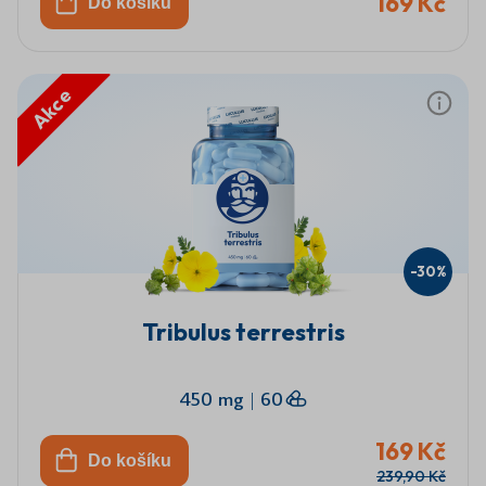
169 Kč
Do košíku
Akce
-30%
Tribulus terrestris
450 mg
|
60
169 Kč
Do košíku
239,90 Kč