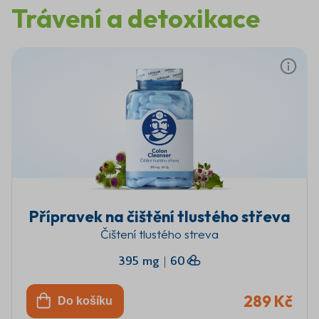
Trávení a detoxikace
Přípravek na čištění tlustého střeva
Čištení tlustého streva
395 mg
|
60
289 Kč
Do košíku