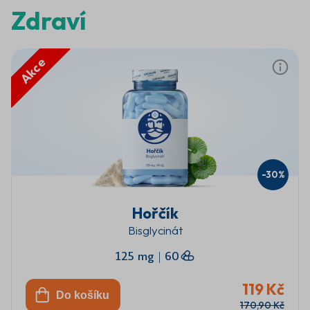
Zdraví
Akce
-30%
Hořčík
Bisglycinát
125 mg
|
60
119 Kč
Do košíku
170,90 Kč