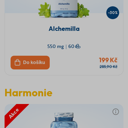
-30%
Alchemilla
550 mg
|
60
199 Kč
Do košíku
285,90 Kč
Harmonie
Akce