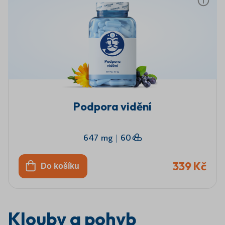
Podpora vidění
647 mg
|
60
339 Kč
Do košíku
Klouby a pohyb