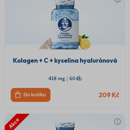
Kolagen + C + kyselina hyalurónová
418 mg
|
60
209 Kč
Do košíku
Akce