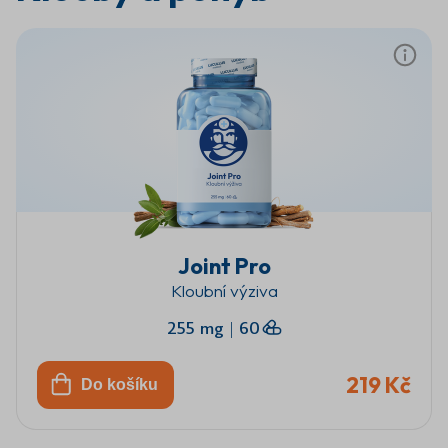
Joint Pro
Kloubní výziva
255 mg
|
60
219 Kč
Do košíku