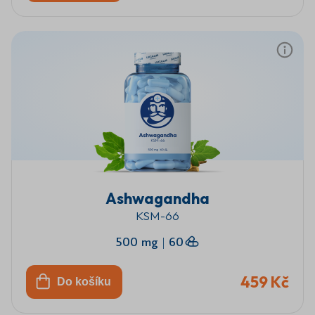
Ashwagandha
KSM-66
500 mg
|
60
459 Kč
Do košíku