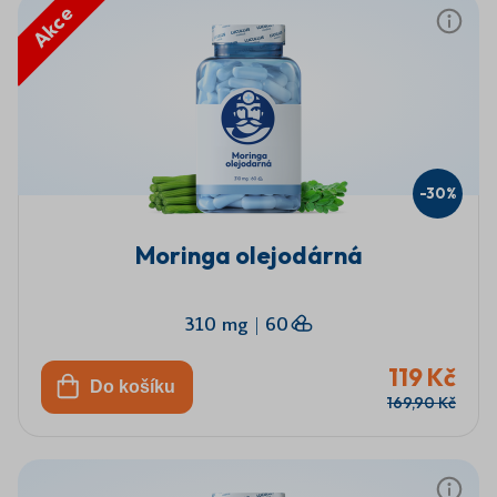
Akce
-30%
Moringa olejodárná
310 mg
|
60
119 Kč
Do košíku
169,90 Kč