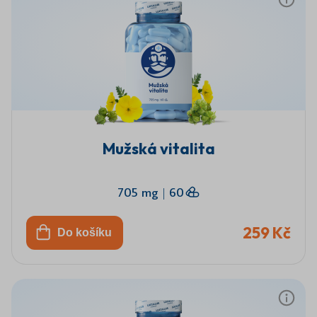
Mužská vitalita
705 mg
|
60
259 Kč
Do košíku