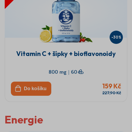
-30%
Vitamin C + šípky + bioflavonoidy
800 mg
|
60
159 Kč
Do košíku
227,90 Kč
Energie