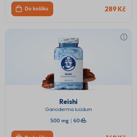
289 Kč
Do košíku
Reishi
Ganoderma lucidum
500 mg
|
60