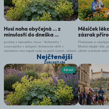
Husí noha obyčejná ... z
Měsíček lék
minulosti do dneška ...
zázrak přír
pochází z latinského slova " Alchemilla "
Představte si obyčejno
souvisejícího s alchymií. Alchymisté věřili v
Možná nějaké růže, pá
zázračnou moc kapek vody na jejích listech „nebeská
zářivě oranžové nebo ž
Nejčtenější
voda,“ (symbolizovala čistotu a tajemství přírody),
malá zachycená sluníč
která jim měla pomoci dosáhnout věčné mládí, či
lékařský (Calendula off
Zobrazit vše
proměnit obyčejný kov na zlato. Právě oni věnovali
jen hezká ozdoba záho
husí noze hodně pozornosti, což vedlo nejen k
jedná o jednu z nejúči
Zdraví
jejímu pojmenování, ale hlavně k objevení jejích
bylin, které nám příro
léčivých účinků. Současnost se spoléhá na
osvědčené zdravotní výhody, které tato léčivá
rostlina nabízí.