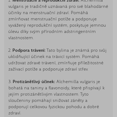
1.
Menstruační a reprodukční zdraví:
Alchemilla
vulgaris je tradičně uznávaná pro své blahodárné
účinky na menstruační zdraví. Pomáhá
zmírňovat menstruační potíže a podporuje
vyvážený reprodukční systém, poskytuje jemnou
úlevu díky svým přírodním adstringentním
vlastnostem.
2.
Podpora trávení:
Tato bylina je známá pro svůj
uklidňující účinek na trávicí systém. Pomáhá
udržovat zdravé trávení, zmírňuje příležitostné
zažívací potíže a podporuje zdraví střev.
3.
Protizánětlivý účinek:
Alchemilla vulgaris je
bohatá na taniny a flavonoidy, které přispívají k
jejím protizánětlivým vlastnostem. Tyto
sloučeniny pomáhají snižovat záněty a
podporují celkovou fyzickou pohodu a dobré
zdraví.