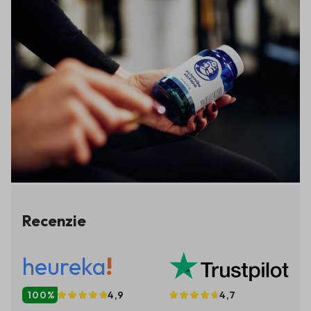
vějířovité tvary s jemnými chloupky po okrajích, na které se
zachycuje voda ( jde o Lotosový efekt, kterým se rostlina
samočistí, odborný termín je gutace), což dodává rostlině půvabný
lesklý vzhled. Oblibuje si vlhká, polostinná místa a častěji se
vyskytuje na loukách a polích. Zajímavé je, že neroste na
znečištěných místech. Má i lidový název: divoký muškát.
Nejvhodnější období pro jeho sběr je začátek, obsahuje nejvíce
aktivních látek. Aby si je uchoval, suší se ve stínu v tenkých
vrstvách. Podpora zdraví žen při potížích Pozoruhodná rostlina z
čeledi růžových se po staletí využívá na podporu zdraví žen. S
pozitivními účinky na reprodukční systém je
Recenzie
heureka
!
100%
4,9
4,7