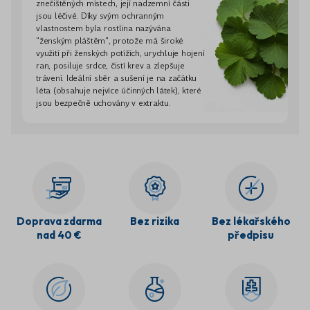
znečištěných místech, její nadzemní části
jsou léčivé. Díky svým ochranným
vlastnostem byla rostlina nazývána
"ženským pláštěm", protože má široké
využití při ženských potížích, urychluje hojení
ran, posiluje srdce, čistí krev a zlepšuje
trávení. Ideální sběr a sušení je na začátku
léta (obsahuje nejvíce účinných látek), které
jsou bezpečně uchovány v extraktu.
Doprava zdarma
Bez rizika
Bez lékařského
nad 40 €
předpisu