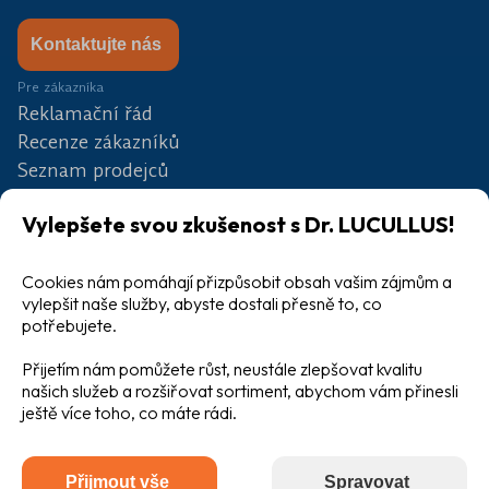
Kontaktujte nás
Pre zákazníka
Reklamační řád
Recenze zákazníků
Seznam prodejců
Partneři
Vylepšete svou zkušenost s Dr. LUCULLUS!
Soutěž
Blog
Velkoobchod
Cookies nám pomáhají přizpůsobit obsah vašim zájmům a
vylepšit naše služby, abyste dostali přesně to, co
potřebujete.
Přijetím nám pomůžete růst, neustále zlepšovat kvalitu
našich služeb a rozšiřovat sortiment, abychom vám přinesli
ještě více toho, co máte rádi.
Všeobecné obchodní podmínky
Ochrana osobních údajů
Přijmout vše
Spravovat