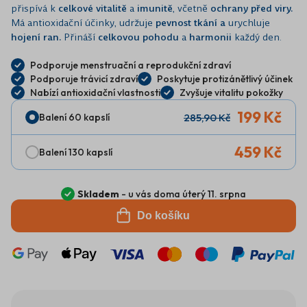
přispívá k
celkové vitalitě
a
imunitě
, včetně
ochrany před viry.
Má antioxidační účinky, udržuje
pevnost tkání a
urychluje
hojení ran.
Přináší
celkovou pohodu
a
harmonii
každý den.
Podporuje menstruační a reprodukční zdraví
Podporuje trávicí zdraví
Poskytuje protizánětlivý účinek
Nabízí antioxidační vlastnosti
Zvyšuje vitalitu pokožky
199 Kč
285,90 Kč
Balení 60 kapslí
459 Kč
Balení 130 kapslí
Skladem
- u vás doma úterý 11. srpna
Do košíku