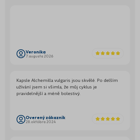
Veronika
7.augusta 2026
Kapsle Alchemilla vulgaris jsou skvělé. Po delším
užívání jsem si všimla, že můj cyklus je
pravidelnější a méně bolestivý.
Overený zákazník
28.októbra 2024