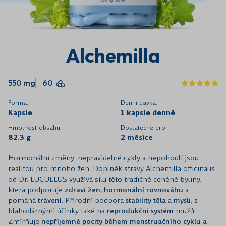
Alchemilla
550 mg
60
Forma:
Denní dávka:
Kapsle
1 kapsle denně
Hmotnost obsahu:
Dostatečné pro:
82.3 g
2 měsíce
Hormonální změny, nepravidelné cykly a nepohodlí jsou
realitou pro mnoho žen. Doplněk stravy Alchemilla officinalis
od Dr. LUCULLUS využívá sílu této tradičně ceněné byliny,
která podporuje
zdraví žen,
hormonální rovnováhu
a
pomáhá
trávení.
Přírodní podpora
stability těla
a
mysli,
s
blahodárnými účinky také na
reprodukční systém
mužů.
Zmírňuje
nepříjemné pocity během menstruačního cyklu a