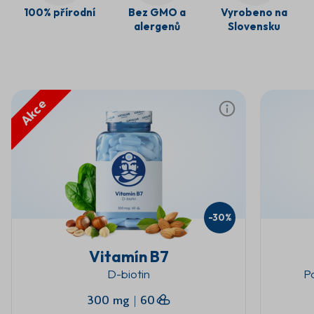
100% přírodní
Bez GMO a
Vyrobeno na
alergenů
Slovensku
Akce
-30%
Vitamín B7
D-biotin
P
300 mg
|
60