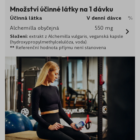
Množství účinné látky na 1 dávku
Účinná látka
V denní dávce
% Re
Alchemilla obyčejná
550 mg
Složení:
extrakt z Alchemilla vulgaris, veganská kapsle
(hydroxypropylmethylcelulóza, voda).
**
Referenční hodnota příjmu není stanovena