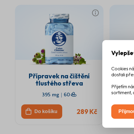
Vylepše
Cookies ná
dostali pře
Přípravek na čištění
T
tlustého střeva
Přijetím ná
Čištení tlustého streva
sortiment, 
395 mg
|
60
289 Kč
Přijmo
Do košíku
D