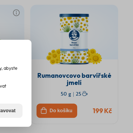
procesů
y, abyste
Rumanovcovo barvířské
jmelí
ovat
50 g
|
25
159 Kč
199 Kč
avovat
Do košíku