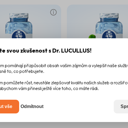
te svou zkušenost s Dr. LUCULLUS!
m pomáhají přizpůsobit obsah vašim zájmům a vylepšit naše služb
sně to, co potřebujete.
rávicí enzymy
Vitamín B6
Pyridoxin
m pomůžete růst, neustále zlepšovat kvalitu našich služeb a rozšiř
abychom vám přinesli ještě více toho, co máte rádi.
360 mg
|
60
20 mg
|
60
289 Kč
ut vše
Odmítnout
Spr
o košíku
Do košíku