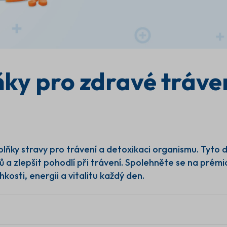
Trávení a při
y pro zdravé tráven
Produkty Dr. Lucullus z kategorie Tráv
fungování trávicího systému a přiroze
pečlivě vybrané rostlinné extrakty, vlákn
zdravému trávení, střevní rovnováze a
přirozené pročištění organismu a celko
trávení pro zdravější a aktivnější životní s
plňky stravy pro trávení a detoxikaci organismu. Tyt
ů a zlepšit pohodlí při trávení. Spolehněte se na prém
kosti, energii a vitalitu každý den.
Zdravé každodenní
Přirozená očis
trávení
organismu