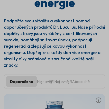
energie
život
Produkty Dr. Lucullus z
kategorie Energie jsou určeny
Podpořte svou vitalitu a výkonnost pomocí
k podpoře fyzické i duševní
doporučených produktů Dr. Lucullus. Naše přírodní
výkonnosti po celý den.
doplňky stravy jsou vyráběny z certifikovaných
Obsahují kombinaci vitamínů,
surovin, pomáhají snižovat únavu, podporují
minerálů a přírodních
extraktů, které
pomáhají
regeneraci a zlepšují celkovou výkonnost
snižovat únavu, podporují
organismu. Dopřejte si každý den více energie a
energetický metabolismus a
vitality díky prémiové a zaručené kvalitě naší
přispívají k lepší koncentraci.
značky.
Jsou vhodnou volbou
pro
každého, kdo chce zvládat
každodenní výzvy s
dostatkem energie a udržet
Doporučeno
Nejnovější
Nejlevnější
Abecedně
si vysokou vitalitu po celý
den.