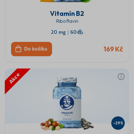
Vitamín B2
Riboflavin
20 mg
|
60
169 Kč
Do košíku
Akce
-29%