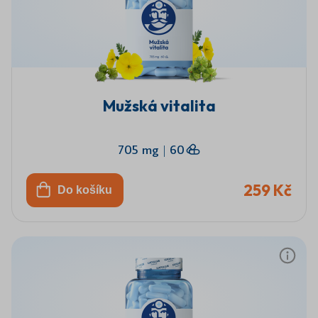
Mužská vitalita
705 mg
|
60
259 Kč
Do košíku