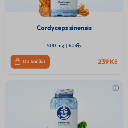
Cordyceps sinensis
500 mg
|
60
239 Kč
Do košíku