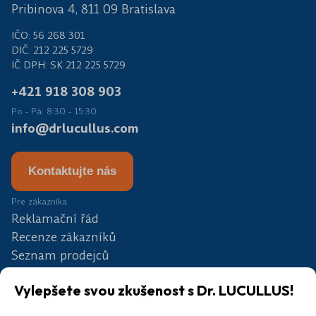
Pribinova 4, 811 09 Bratislava
IČO: 56 268 301
DIČ: 212 225 5729
IČ DPH: SK 212 225 5729
+421 918 308 903
Po - Pá: 8:30 - 15:30
info@drlucullus.com
Kontaktujte nás
Pre zákazníka
Reklamační řád
Recenze zákazníků
Seznam prodejců
Partneři
Vylepšete svou zkušenost s Dr. LUCULLUS!
Soutěž
Blog