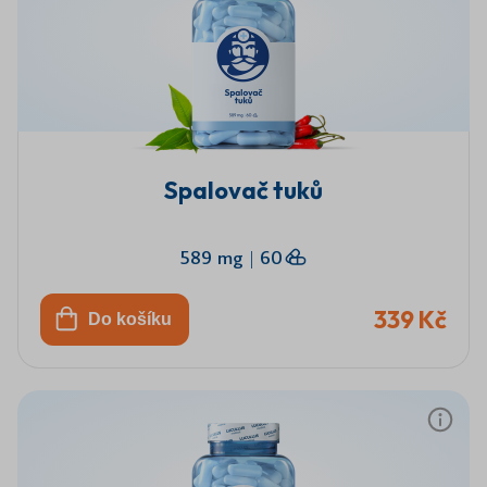
Celodenní
Vyšší
Lepší
Podpora
fyzická
pracovní
mentální
energetické
energie
výkonnost
koncentrace
metabolism
Spalovač tuků
589 mg
|
60
339 Kč
Do košíku