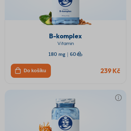
B-komplex
Vitamin
180 mg
|
60
239 Kč
Do košíku