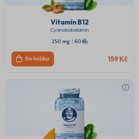
Vitamín B12
Cyanokobalamin
250 mg
|
60
159 Kč
Do košíku