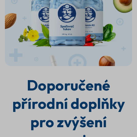
Více
Doporučené
energie
přírodní doplňky
pro
pro zvýšení
aktivní