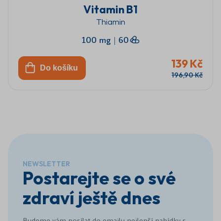
Vitamin B1
Thiamin
100 mg
|
60
139 Kč
Do košíku
196,90 Kč
NEWSLETTER
Postarejte se o své
zdraví ještě dnes
Budeme vám posílat do emailu nejlepší nabídky s