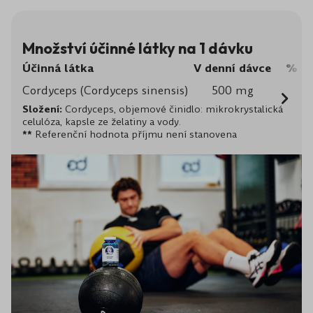
Množství účinné látky na 1 dávku
Účinná látka
V denní dávce
% Re
Cordyceps (Cordyceps sinensis)
500 mg
Složení:
Cordyceps, objemové činidlo: mikrokrystalická
celulóza, kapsle ze želatiny a vody.
**
Referenční hodnota příjmu není stanovena