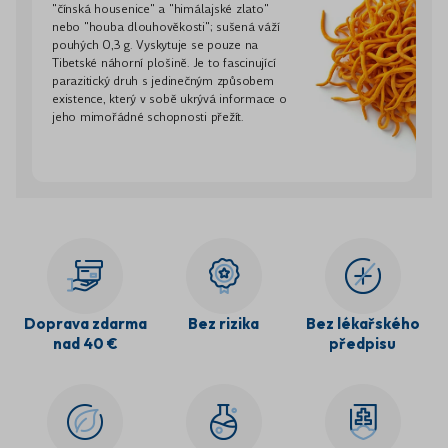
"čínská housenice" a "himálajské zlato"
nebo "houba dlouhověkosti"; sušená váží
pouhých 0,3 g. Vyskytuje se pouze na
Tibetské náhorní plošině. Je to fascinující
parazitický druh s jedinečným způsobem
existence, který v sobě ukrývá informace o
jeho mimořádné schopnosti přežít.
Doprava zdarma
Bez rizika
Bez lékařského
nad 40 €
předpisu