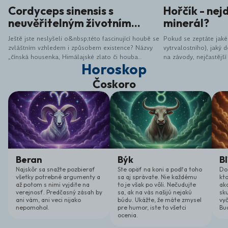
Cordyceps sinensis s
Hořčík - nejd
neuvěřitelným životním
minerál?
cyklem
Ještě jste neslyšeli o&nbsp;této fascinující houbě se
Pokud se zeptáte jak
zvláštním vzhledem i způsobem existence? Názvy
vytrvalostního), jaký
„čínská housenka, Himálajské zlato či houba
na závody, nejčastější
Horoskop
dlouhověkosti“ mnoho neprozrazují ...&nbsp;
je bezpochyby jedním 
naše tělo. Jedná se o 
Čoskoro
protože ho z těla vy
ale také když necvičím
stresujícím a náročném
Beran
Býk
Bl
Najskôr sa snažte pozbierať
Ste opäť na koni a podľa toho
Do
všetky potrebné argumenty a
sa aj správate. Nie každému
kt
až potom s nimi vyjdite na
to je však po vôli. Nečudujte
ako
verejnosť. Predčasný zásah by
sa, ak na vás našijú nejakú
sk
ani vám, ani veci nijako
búdu. Ukážte, že máte zmysel
vyč
nepomohol.
pre humor, iste to všetci
Bu
ocenia.