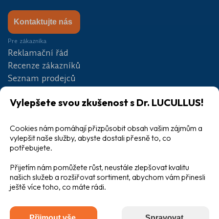
Kontaktujte nás
Pre zákazníka
Reklamační řád
Recenze zákazníků
Seznam prodejců
Partneři
Vylepšete svou zkušenost s Dr. LUCULLUS!
Soutěž
Blog
Velkoobchod
Cookies nám pomáhají přizpůsobit obsah vašim zájmům a
vylepšit naše služby, abyste dostali přesně to, co
potřebujete.
Přijetím nám pomůžete růst, neustále zlepšovat kvalitu
našich služeb a rozšiřovat sortiment, abychom vám přinesli
ještě více toho, co máte rádi.
Všeobecné obchodní podmínky
Ochrana osobních údajů
Přijmout vše
Spravovat