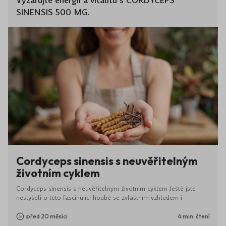
Vyzařujte energii a vitalitu s CORDYCEPS
SINENSIS 500 MG.
Cordyceps sinensis s neuvěřitelným
životním cyklem
Cordyceps sinensis s neuvěřitelným životním cyklem Ještě jste
neslyšeli o této fascinující houbě se zvláštním vzhledem i
způsobem existence? Názvy „ čínská housenka, Himálajské zlato či
houba dlouhověkosti “ mnoho neprozrazují ... Tato vzácná houba
před 20 měsíci
4 min. čtení
přirozeně roste jako endemit (pouze na specifickém území, nikde