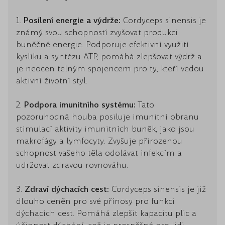
1.
Posílení energie a výdrže:
Cordyceps sinensis je
známý svou schopností zvyšovat produkci
buněčné energie. Podporuje efektivní využití
kyslíku a syntézu ATP, pomáhá zlepšovat výdrž a
je neocenitelným spojencem pro ty, kteří vedou
aktivní životní styl.
2.
Podpora imunitního systému:
Tato
pozoruhodná houba posiluje imunitní obranu
stimulací aktivity imunitních buněk, jako jsou
makrofágy a lymfocyty. Zvyšuje přirozenou
schopnost vašeho těla odolávat infekcím a
udržovat zdravou rovnováhu.
3.
Zdraví dýchacích cest:
Cordyceps sinensis je již
dlouho ceněn pro své přínosy pro funkci
dýchacích cest. Pomáhá zlepšit kapacitu plic a