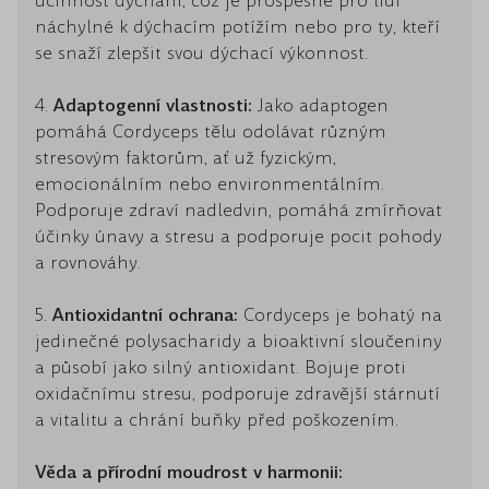
účinnost dýchání, což je prospěšné pro lidi
náchylné k dýchacím potížím nebo pro ty, kteří
se snaží zlepšit svou dýchací výkonnost.
4.
Adaptogenní vlastnosti:
Jako adaptogen
pomáhá Cordyceps tělu odolávat různým
stresovým faktorům, ať už fyzickým,
emocionálním nebo environmentálním.
Podporuje zdraví nadledvin, pomáhá zmírňovat
účinky únavy a stresu a podporuje pocit pohody
a rovnováhy.
5.
Antioxidantní ochrana:
Cordyceps je bohatý na
jedinečné polysacharidy a bioaktivní sloučeniny
a působí jako silný antioxidant. Bojuje proti
oxidačnímu stresu, podporuje zdravější stárnutí
a vitalitu a chrání buňky před poškozením.
Věda a přírodní moudrost v harmonii: