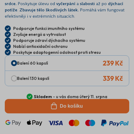
srdce.
Poskytuje úlevu od
vyčerpání
a
slabosti
až po
dýchací
potíže
.
Zbavuje tělo škodlivých látek.
Pomáhá vám fungovat
efektivněji i v extrémních situacích.
Podporuje funkci imunitního systému
Zvyšuje energii a vytrvalost
Podporuje zdraví dýchacího systému
Nabízí antioxidační ochranu
Poskytuje adaptogenní odolnost proti stresu
239 Kč
Balení 60 kapslí
339 Kč
Balení 130 kapslí
Skladem
- u vás doma úterý 11. srpna
Do košíku