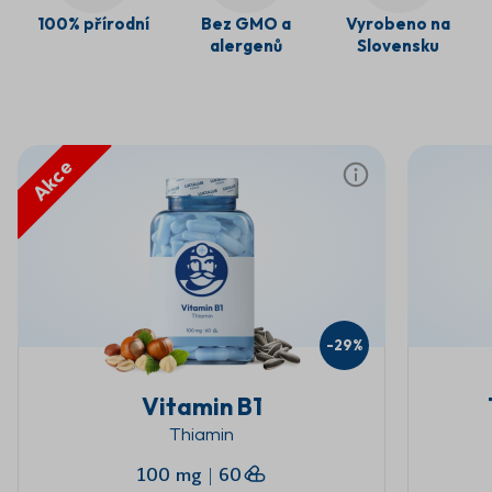
100% přírodní
Bez GMO a
Vyrobeno na
alergenů
Slovensku
Akce
-29%
Vitamin B1
Thiamin
100 mg
|
60