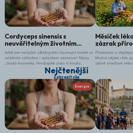
Cordyceps sinensis s
Měsíček lék
neuvěřitelným životním
zázrak přír
cyklem
Ještě jste neslyšeli o&nbsp;této fascinující houbě se
Představte si obyčejno
zvláštním vzhledem i způsobem existence? Názvy
Možná nějaké růže, pá
„čínská housenka, Himálajské zlato či houba
zářivě oranžové nebo ž
Nejčtenější
dlouhověkosti“ mnoho neprozrazují ...&nbsp;
malá zachycená sluníč
lékařský (Calendula off
Zobrazit vše
jen hezká ozdoba záho
jedná o jednu z nejúči
Energie
bylin, které nám příro