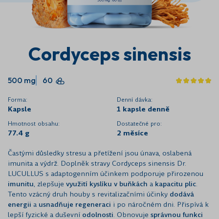
Cordyceps sinensis
500 mg
60
Forma:
Denní dávka:
Kapsle
1 kapsle denně
Hmotnost obsahu:
Dostatečné pro:
77.4 g
2 měsíce
Častými důsledky stresu a přetížení jsou únava, oslabená
imunita a výdrž. Doplněk stravy Cordyceps sinensis Dr.
LUCULLUS s adaptogenním účinkem podporuje přirozenou
imunitu
, zlepšuje
využití kyslíku v buňkách
a
kapacitu plic
.
Tento vzácný druh houby s revitalizačními účinky
dodává
energii
a
usnadňuje
regeneraci
i po náročném dni. Přispívá k
lepší fyzické a duševní
odolnosti
. Obnovuje
správnou funkci