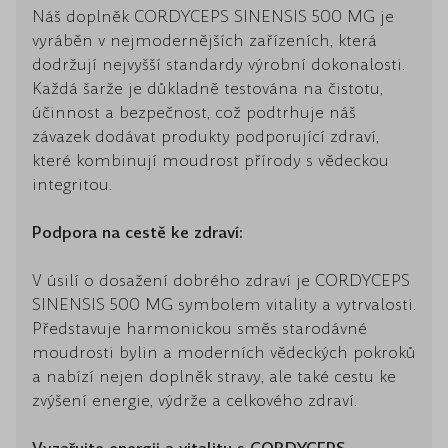
Náš doplněk CORDYCEPS SINENSIS 500 MG je
vyráběn v nejmodernějších zařízeních, která
dodržují nejvyšší standardy výrobní dokonalosti.
Každá šarže je důkladně testována na čistotu,
účinnost a bezpečnost, což podtrhuje náš
závazek dodávat produkty podporující zdraví,
které kombinují moudrost přírody s vědeckou
integritou.
Podpora na cestě ke zdraví:
V úsilí o dosažení dobrého zdraví je CORDYCEPS
SINENSIS 500 MG symbolem vitality a vytrvalosti.
Představuje harmonickou směs starodávné
moudrosti bylin a moderních vědeckých pokroků
a nabízí nejen doplněk stravy, ale také cestu ke
zvýšení energie, výdrže a celkového zdraví.