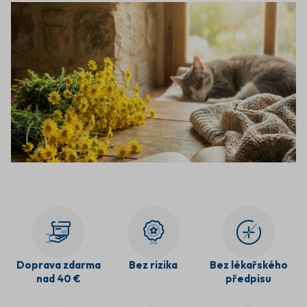
Doprava zdarma
Bez rizika
Bez lékařského
nad 40 €
předpisu