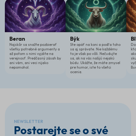
účinky.
stresujícím a náročném
Beran
Býk
Bl
Najskôr sa snažte pozbierať
Ste opäť na koni a podľa toho
Do
všetky potrebné argumenty a
sa aj správate. Nie každému
kt
až potom s nimi vyjdite na
to je však po vôli. Nečudujte
ako
verejnosť. Predčasný zásah by
sa, ak na vás našijú nejakú
sk
ani vám, ani veci nijako
búdu. Ukážte, že máte zmysel
vyč
nepomohol.
pre humor, iste to všetci
Bu
ocenia.
NEWSLETTER
Postarejte se o své