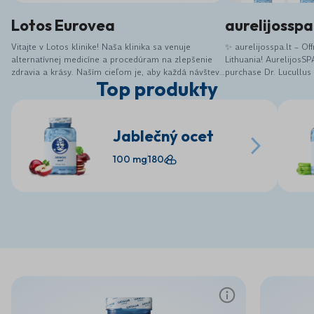
Lotos Eurovea
aurelijosspa
Vitajte v Lotos klinike! Naša klinika sa venuje
✨ aurelijosspa.lt – Off
alternatívnej medicíne a procedúram na zlepšenie
Lithuania! AurelijosSP
zdravia a krásy. Naším cieľom je, aby každá návšteva
purchase Dr. Lucullus
Top produkty
pre vás bola zážitkom, komfortom a zároveň
supplements, along wi
regeneráciou. V našej klinike poskytujeme
selected wellness and
najmodernejšie ošetrenia, nie len vďaka inovatívnym
Dr. Lucullus products 
prístrojom, ale najmä vďaka nášmu tímu odborníkov.
electrolytes and mor
Jablečný ocet
Veríme, že si naše služby zamilujete a starostlivosť
energy, digestion, bea
o vaše zdravie, pokožku, telo a tvár, sa stane
Convenient online sho
100 mg
180
pravidelnou súčasťou vášho života. Vy si to
product information 
zaslúžite! Tešíme sa na Vašu návštevu. Vitajte v
More health, beauty a
novej ére krásy. Lotos Klinika spája nadčasovú
place 🌿 We believe t
eleganciu, špičkové technológie a individuálnu
simple, reliable and e
starostlivosť. Každá návšteva je zážitkom, ktorý
aurelijosspa.lt offers 
prebúdza vašu prirodzenú krásu a vnútornú
products for customer
harmóniu. Naša filozofia je jednoduchá – luxus,
health routine with q
precíznosť a osobný prístup. Využívame len overené,
care. 🛒 Discover Dr.
najmodernejšie metódy prispôsobené vašim
here: https://aurelijos
potrebám. Vstúpte do sveta, kde sa technológie
snúbia s dizajnom a krása sa stáva zážitkom.