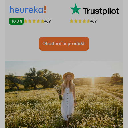
heureka
!
100%
4,9
4,7
Ohodnoťte produkt