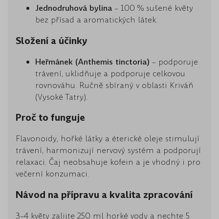
Jednodruhová bylina
– 100 % sušené květy
bez přísad a aromatických látek.
Složení a účinky
Heřmánek (Anthemis tinctoria)
– podporuje
trávení, uklidňuje a podporuje celkovou
rovnováhu. Ručně sbíraný v oblasti Kriváň
(Vysoké Tatry).
Proč to funguje
Flavonoidy, hořké látky a éterické oleje stimulují
trávení, harmonizují nervový systém a podporují
relaxaci. Čaj neobsahuje kofein a je vhodný i pro
večerní konzumaci.
Návod na přípravu a kvalita zpracování
3–4 květy zalijte 250 ml horké vody a nechte 5