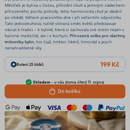
Měsíček je bylina s čistou, přírodní chutí a jemným nádechem
přirozeného pocitu pohody. Jeho harmonická chuť je ideální
po obědě, během pracovního dne i při večerním odpočinku.
Tato jednodruhová, ručně sbíraná směs květů představuje
návrat k tradici – k bylině, která si zachovala své místo nejen v
bylinné medicíně, ale i v kuchyni.
Přirozená volba pro všechny
milovníky bylin
, bio čajů, tinktur, likérů, limonád a jejich
nenahraditelné síly.
199 Kč
Balení 25 šálků
Skladem
- u vás doma úterý 11. srpna
Do košíku