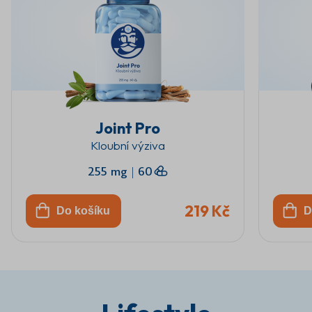
Joint Pro
Kloubní výziva
255 mg
|
60
219 Kč
Do košíku
D