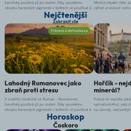
barvířský používá již po staletí. Díky vysokému
Možná nějaké růže, pá
obsahu barevných pigmentů v květech se používal k
zářivě oranžové nebo ž
Nejčtenější
barvení hedvábí. Krásnější žlutou barvu nebylo
malá zachycená sluníč
možné najít. I na Slovensku se proslavil zejména
lékařský (Calendula off
Zobrazit vše
díky své schopnosti barvit látky a předměty denní
jen hezká ozdoba záho
potřeby. Nás však zajímají především jeho léčivé
jedná o jednu z nejúči
Trávení a detoxikace
účinky.
bylin, které nám příro
Lahodný Rumanovec jako
Hořčík - nejd
zbraň proti stresu
minerál?
V tradiční medicíně se Ruman – Rumanovec
Pokud se zeptáte jak
barvířský používá již po staletí. Díky vysokému
vytrvalostního), jaký
obsahu barevných pigmentů v květech se používal k
na závody, nejčastější
Horoskop
barvení hedvábí. Krásnější žlutou barvu nebylo
je bezpochyby jedním 
možné najít. I na Slovensku se proslavil zejména
naše tělo. Jedná se o 
Čoskoro
díky své schopnosti barvit látky a předměty denní
protože ho z těla vy
potřeby. Nás však zajímají především jeho léčivé
ale také když necvičím