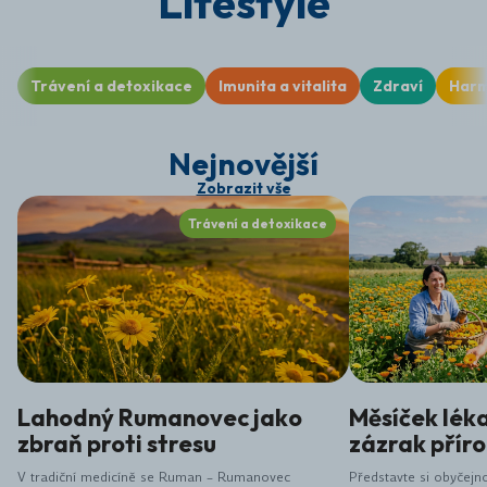
Lifestyle
Trávení a detoxikace
Imunita a vitalita
Zdraví
Harm
Nejnovější
Zobrazit vše
Trávení a detoxikace
Lahodný Rumanovec jako
Měsíček lék
zbraň proti stresu
zázrak přír
V tradiční medicíně se Ruman – Rumanovec
Představte si obyčejno