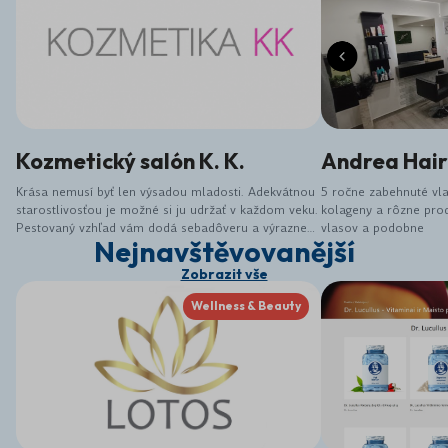
Kozmetický salón K. K.
Andrea Hair
Krása nemusí byť len výsadou mladosti. Adekvátnou
5 ročne zabehnuté vl
starostlivosťou je možné si ju udržať v každom veku.
kolageny a rôzne prod
Pestovaný vzhľad vám dodá sebadôveru a výrazne
vlasov a podobne
Nejnavštěvovanější
vám môže pomôcť pri komunikácií v pracovnom i
osobnom živote. Kozmetický salón K. K. nesľubuje
Zobrazit vše
zázraky, ale snaží sa klientom vyjsť v ústrety a
ponúknuť možnosti a ošetrenie, ako dokonale
Wellness & Beauty
vyzerať a dobre sa cítiť. Príďte k nám zabudnúť na
svoje starosti, zmeniť svoj vzhľad, relaxovať.