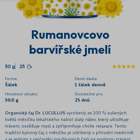
Rumanovcovo
barvířské jmelí
50 g
25
Forma:
Denní dávka:
Šálek
1 šálek denně
Hmotnost obsahu:
Dostatečné pro:
50.0 g
25 dnů
Organický čaj Dr. LUCULLUS
vyrobený ze 100 % sušených
květů měsíčku lékařského nabízí zlatý nálev, který uklidňuje
trávení, osvěžuje mysl a zpříjemňuje chvíle relaxace. Tento
tradiční bylinný čaj z měsíčku je oblíbený v přírodní medicíně
a je jedním z nejčastěji používaných čajů na podporu trávení.