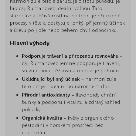
harmonizuje tělo a zaručuje čistotu původu, je
bio čaj Rumanovec ideální volbou. Tato
starodávná léčivá rostlina podporuje přirozené
procesy v těle a poskytuje lehký, příjemný účinek
a úlevu po jídle nebo během chvil odpočinku.
Hlavní výhody
Podporuje trávení a přirozenou rovnováhu
–
čaj Rumanovec jemně podporuje trávení,
snižuje pocit těžkosti a obnovuje pohodu.
Uklidňující bylinný účinek
– harmonizuje
tělo i mysl, ideální po náročném dni.
Přírodní antioxidanty
– flavonoidy chrání
buňky a podporují vitalitu a zdravý vzhled
pokožky.
Organická kvalita
– květy z organického
pěstování v horském prostředí bez
chemikálií.