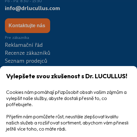
Po - Pá: 8:30 - 15:30
info@drlucullus.com
Kontaktujte nás
Pre zákazníka
Reklamační řád
Recenze zákazníků
Seznam prodejců
Partneři
Vylepšete svou zkušenost s Dr. LUCULLUS!
Soutěž
Blog
Velkoobchod
Cookies nám pomáhají přizpůsobit obsah vašim zájmům a
vylepšit naše služby, abyste dostali přesně to, co
potřebujete.
Přijetím nám pomůžete růst, neustále zlepšovat kvalitu
našich služeb a rozšiřovat sortiment, abychom vám přinesli
ještě více toho, co máte rádi.