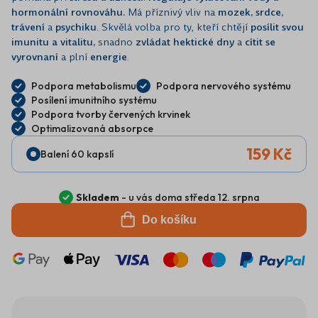
hormonální rovnováhu.
Má příznivý vliv na
mozek, srdce,
trávení
a
psychiku
. Skvělá volba pro ty, kteří chtějí
posílit svou
imunitu a vitalitu,
snadno
zvládat hektické dny
a
cítit se
vyrovnaní
a plní
energie
.
Podpora metabolismu
Podpora nervového systému
Posílení imunitního systému
Podpora tvorby červených krvinek
Optimalizovaná absorpce
159 Kč
Balení 60 kapslí
Skladem
- u vás doma středa 12. srpna
Do košíku