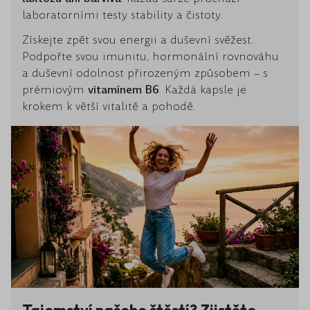
laboratorními testy stability a čistoty.
Získejte zpět svou energii a duševní svěžest.
Podpořte svou imunitu, hormonální rovnováhu
a duševní odolnost přirozeným způsobem – s
prémiovým
vitamínem B6
. Každá kapsle je
krokem k větší vitalitě a pohodě.