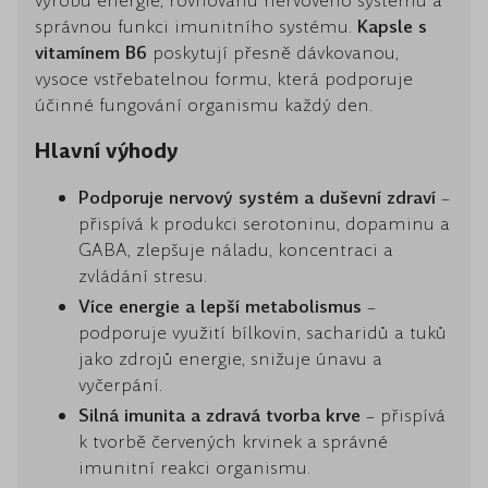
výrobu energie, rovnováhu nervového systému a
správnou funkci imunitního systému.
Kapsle s
vitamínem B6
poskytují přesně dávkovanou,
vysoce vstřebatelnou formu, která podporuje
účinné fungování organismu každý den.
Hlavní výhody
Podporuje nervový systém a duševní zdraví
–
přispívá k produkci serotoninu, dopaminu a
GABA, zlepšuje náladu, koncentraci a
zvládání stresu.
Více energie a lepší metabolismus
–
podporuje využití bílkovin, sacharidů a tuků
jako zdrojů energie, snižuje únavu a
vyčerpání.
Silná imunita a zdravá tvorba krve
– přispívá
k tvorbě červených krvinek a správné
imunitní reakci organismu.