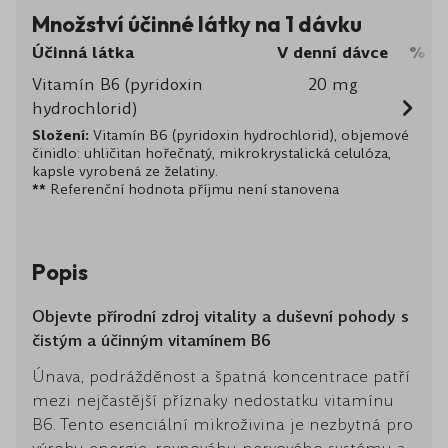
Množství účinné látky na 1 dávku
Účinná látka
V denní dávce
% Re
Vitamín B6 (pyridoxin
20 mg
hydrochlorid)
Složení:
Vitamín B6 (pyridoxin hydrochlorid), objemové
činidlo: uhličitan hořečnatý, mikrokrystalická celulóza,
kapsle vyrobená ze želatiny.
**
Referenční hodnota příjmu není stanovena
Popis
Objevte přírodní zdroj vitality a duševní pohody s
čistým a účinným vitamínem B6
Únava, podrážděnost a špatná koncentrace patří
mezi nejčastější příznaky nedostatku vitamínu
B6. Tento esenciální mikroživina je nezbytná pro