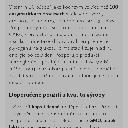
Vitamin B6 působí jako koenzym ve více než
100
enzymatických procesech
v těle – od tvorby
aminokyselin po regulaci metabolismu glukózy.
Podporuje syntézu serotoninu, dopaminu a
GABA, které ovlivňují náladu, paměť a kvalitu
spánku. Hraje také klíčovou roli při přeměně
glykogenu na glukózu, čímž stabilizuje hladinu
energie po celý den. Podporuje produkci
hemoglobinu, posiluje imunitu a díky vysoké
míře absorpce má komplexní účinek – pomáhá
zvládat stres, snižuje únavu a podporuje celkovou
duševní pohodu.
Doporučené použití a kvalita výroby
Užívejte
1 kapsli denně
, nejlépe s jídlem. Produkt
je vyráběn na Slovensku s důrazem na čistotu,
bezpečnost a účinnost. Neobsahuje
GMO, lepek,
laktózu ani barviva
. Každá šarže prochází