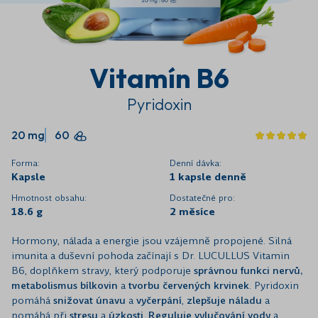
Vitamín B6
Pyridoxin
20 mg
60
Forma:
Denní dávka:
Kapsle
1 kapsle denně
Hmotnost obsahu:
Dostatečné pro:
18.6 g
2 měsíce
Hormony, nálada a energie jsou vzájemně propojené. Silná
imunita a duševní pohoda začínají s Dr. LUCULLUS Vitamin
B6, doplňkem stravy, který podporuje
správnou funkci nervů,
metabolismus bílkovin
a
tvorbu červených krvinek
. Pyridoxin
pomáhá
snižovat únavu
a
vyčerpání
,
zlepšuje náladu
a
pomáhá při
stresu
a
úzkosti
.
Reguluje vylučování vody
a