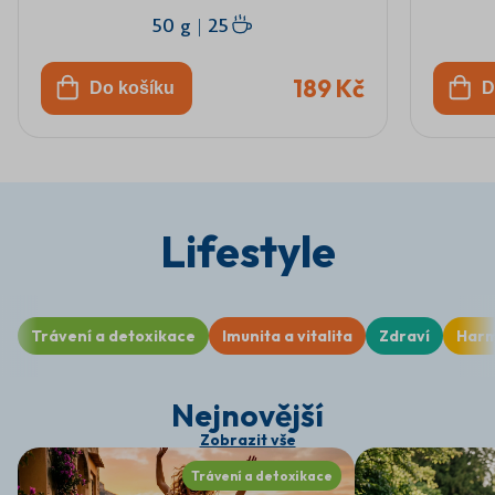
50 g
|
25
189 Kč
Do košíku
D
Lifestyle
Trávení a detoxikace
Imunita a vitalita
Zdraví
Harm
Nejnovější
Zobrazit vše
Trávení a detoxikace