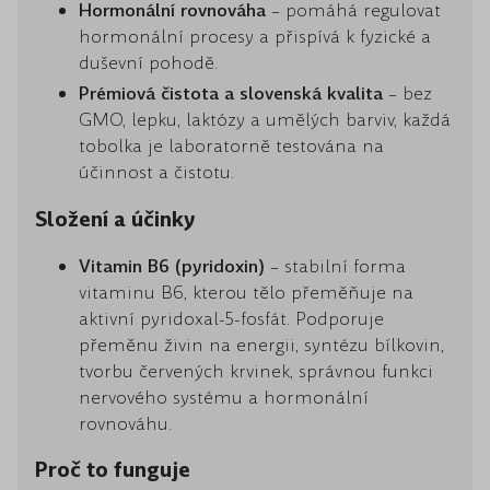
Hormonální rovnováha
– pomáhá regulovat
hormonální procesy a přispívá k fyzické a
duševní pohodě.
Prémiová čistota a slovenská kvalita
– bez
GMO, lepku, laktózy a umělých barviv, každá
tobolka je laboratorně testována na
účinnost a čistotu.
Složení a účinky
Vitamin B6 (pyridoxin)
– stabilní forma
vitaminu B6, kterou tělo přeměňuje na
aktivní pyridoxal-5-fosfát. Podporuje
přeměnu živin na energii, syntézu bílkovin,
tvorbu červených krvinek, správnou funkci
nervového systému a hormonální
rovnováhu.
Proč to funguje