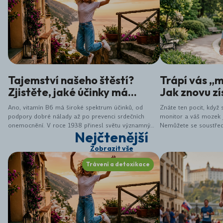
Tajemství našeho štěstí?
Trápí vás „
Zjistěte, jaké účinky má
Jak znovu zí
vitamín B6
a restartov
Ano, vitamín B6 má široké spektrum účinků, od
Znáte ten pocit, když 
podpory dobré nálady až po prevenci srdečních
monitor a váš mozek 
onemocnění. V roce 1938 přinesl světu významný
Nemůžete se soustředi
Nejčtenější
objev S. Lepkovský, který jako první izoloval jeho
pociťujete neustálou 
krystalickou formu.&nbsp;Představte si, že vitamín
často označuje jako „
Zobrazit vše
B6 dokáže odemknout váš potenciál pro energii,
jasnou mysl a vyrovnanou náladu. Právě vitamín B6,
Trávení a detoxikace
známý také jako pyridoxin, je nenahraditelnou
součástí fungování vašeho těla. Tento ve vodě
rozpustný vitamín řídí mnoho biochemických
procesů, ovlivňuje tvorbu neurotransmiterů,
podporuje metabolismus a udržuje hormonální
rovnováhu. Možná o něm moc neslyšíte, ale jeho