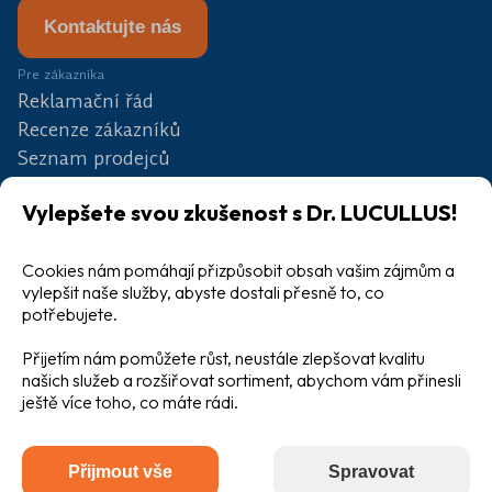
Kontaktujte nás
Pre zákazníka
Reklamační řád
Recenze zákazníků
Seznam prodejců
Partneři
Vylepšete svou zkušenost s Dr. LUCULLUS!
Soutěž
Blog
Velkoobchod
Cookies nám pomáhají přizpůsobit obsah vašim zájmům a
vylepšit naše služby, abyste dostali přesně to, co
potřebujete.
Přijetím nám pomůžete růst, neustále zlepšovat kvalitu
našich služeb a rozšiřovat sortiment, abychom vám přinesli
ještě více toho, co máte rádi.
Všeobecné obchodní podmínky
Ochrana osobních údajů
Přijmout vše
Spravovat