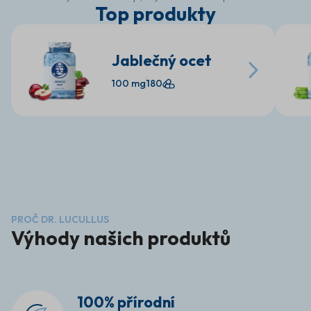
Top produkty
pre vás bola zážitkom, komfortom a zároveň
supplements, along wi
regeneráciou. V našej klinike poskytujeme
selected wellness and
najmodernejšie ošetrenia, nie len vďaka inovatívnym
Dr. Lucullus products 
prístrojom, ale najmä vďaka nášmu tímu odborníkov.
electrolytes and mor
Jablečný ocet
Veríme, že si naše služby zamilujete a starostlivosť
energy, digestion, bea
o vaše zdravie, pokožku, telo a tvár, sa stane
Convenient online sho
100 mg
180
pravidelnou súčasťou vášho života. Vy si to
product information 
zaslúžite! Tešíme sa na Vašu návštevu. Vitajte v
More health, beauty a
novej ére krásy. Lotos Klinika spája nadčasovú
place 🌿 We believe t
eleganciu, špičkové technológie a individuálnu
simple, reliable and e
starostlivosť. Každá návšteva je zážitkom, ktorý
aurelijosspa.lt offers 
prebúdza vašu prirodzenú krásu a vnútornú
products for customer
harmóniu. Naša filozofia je jednoduchá – luxus,
health routine with q
precíznosť a osobný prístup. Využívame len overené,
care. 🛒 Discover Dr.
najmodernejšie metódy prispôsobené vašim
here: https://aurelijos
potrebám. Vstúpte do sveta, kde sa technológie
snúbia s dizajnom a krása sa stáva zážitkom.
PROČ DR. LUCULLUS
Výhody našich produktů
100% přírodní