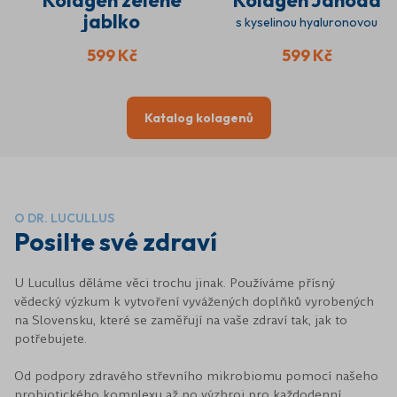
Kolagen zelené
Kolagen Jahoda
jablko
s kyselinou hyaluronovou
s kyselinou hyaluronovou
599 Kč
599 Kč
Katalog kolagenů
O DR. LUCULLUS
Posilte své zdraví
U Lucullus děláme věci trochu jinak. Používáme přísný
vědecký výzkum k vytvoření vyvážených doplňků vyrobených
na Slovensku, které se zaměřují na vaše zdraví tak, jak to
potřebujete.
Od podpory zdravého střevního mikrobiomu pomocí našeho
probiotického komplexu až po výzbroj pro každodenní