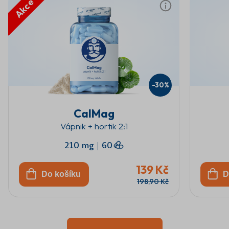
Akce
-30%
CalMag
Vápnik + hortik 2:1
210 mg
|
60
139 Kč
Do košíku
D
198,90 Kč