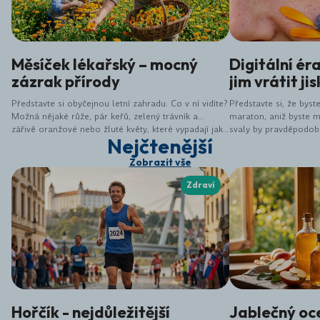
Měsíček lékařský – mocný
Digitální éra
zázrak přírody
jim vrátit ji
Představte si obyčejnou letní zahradu. Co v ní vidíte?
Představte si, že bys
Možná nějaké růže, pár keřů, zelený trávník a…
maraton, aniž byste m
zářivě oranžové nebo žluté květy, které vypadají jako
svaly by pravděpodobn
Nejčtenější
malá zachycená sluníčka. Přesně to je měsíček
protestovat, že? Přesn
lékařský (Calendula officinalis). Pro mnoho lidí je to
v nenápadném měřítku
Zobrazit vše
jen hezká ozdoba záhonů, ve skutečnosti se však
jedná o jednu z nejúčinnějších a nejvšestrannějších
Zdraví
bylin, které nám příroda nabízí.
Hořčík - nejdůležitější
Jablečný ocet