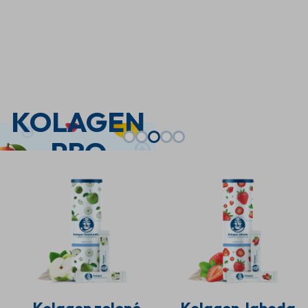
KOLAGEN
PRO
KRÁSU
A
VITALITU
Až 7 500 mg kolagenu
v jedné dávce