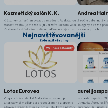
Kozmetický salón K. K.
Andrea Hair
Krása nemusí byť len výsadou mladosti. Adekvátnou
5 ročne zabehnuté vl
starostlivosťou je možné si ju udržať v každom veku.
kolageny a rôzne prod
Pestovaný vzhľad vám dodá sebadôveru a výrazne
vlasov a podobne
Nejnavštěvovanější
vám môže pomôcť pri komunikácií v pracovnom i
osobnom živote. Kozmetický salón K. K. nesľubuje
Zobrazit všechny
zázraky, ale snaží sa klientom vyjsť v ústrety a
ponúknuť možnosti a ošetrenie, ako dokonale
Wellness & Beauty
vyzerať a dobre sa cítiť. Príďte k nám zabudnúť na
svoje starosti, zmeniť svoj vzhľad, relaxovať.
Lotos Eurovea
aurelijosspa
Vitajte v Lotos klinike! Naša klinika sa venuje
✨ aurelijosspa.lt – Off
alternatívnej medicíne a procedúram na zlepšenie
Lithuania! AurelijosSP
zdravia a krásy. Naším cieľom je, aby každá návšteva
purchase Dr. Lucullus