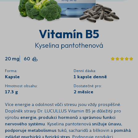
Vitamín B5
Kyselina pantothenová
20 mg
60
Forma:
Denní dávka:
Kapsle
1 kapsle denně
Hmotnost obsahu:
Dostatečné pro:
17.3 g
2 měsíce
Více energie a odolnost vůči stresu jsou vždy prospěšné.
Doplněk stravy Dr. LUCULLUS Vitamin B5 je důležitý pro
výrobu
energie, produkci hormonů
a
správnou funkci
nervového systému
. Kyselina pantotenová
snižuje únavu,
podporuje metabolismus
tuků, sacharidů a bílkovin a
pomáhá
zvládat psychický
a
fyzický stres
. Podporuje produkci