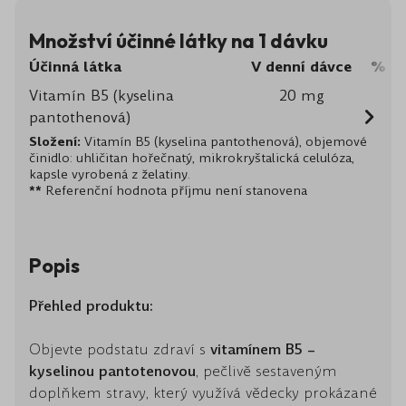
Množství účinné látky na 1 dávku
Účinná látka
V denní dávce
% Re
Vitamín B5 (kyselina
20 mg
pantothenová)
Složení:
Vitamín B5 (kyselina pantothenová), objemové
činidlo: uhličitan hořečnatý, mikrokryštalická celulóza,
kapsle vyrobená z želatiny.
**
Referenční hodnota příjmu není stanovena
Popis
Přehled produktu:
Objevte podstatu zdraví s
vitamínem B5 –
kyselinou pantotenovou
, pečlivě sestaveným
doplňkem stravy, který využívá vědecky prokázané