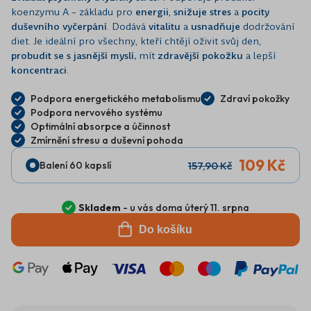
koenzymu A – základu pro
energii
,
snižuje stres
a
pocity
duševního vyčerpání
. Dodává
vitalitu
a
usnadňuje
dodržování
diet. Je ideální pro všechny, kteří chtějí oživit svůj den,
probudit se s
jasnější myslí,
mít
zdravější pokožku
a lepší
koncentraci
.
Podpora energetického metabolismu
Zdraví pokožky
Podpora nervového systému
Optimální absorpce a účinnost
Zmírnění stresu a duševní pohoda
109 Kč
157,90 Kč
Balení 60 kapslí
Skladem
- u vás doma úterý 11. srpna
Do košíku