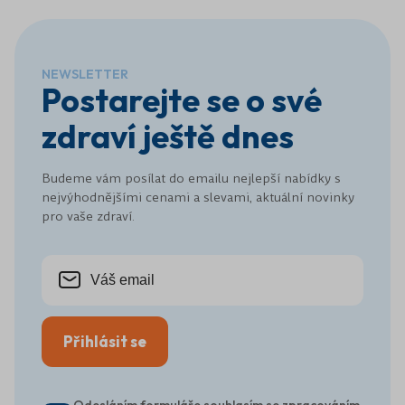
vystresovaní. Kyselina pantotenová nám pomůže
dostat se zpět do formy. A pro nás to už nebude jen
nějaká látka ze seznamu vitamínů.&nbsp;
NEWSLETTER
Postarejte se o své
zdraví ještě dnes
Budeme vám posílat do emailu nejlepší nabídky s
nejvýhodnějšími cenami a slevami, aktuální novinky
pro vaše zdraví.
Přihlásit se
Odesláním formuláře souhlasím se zpracováním