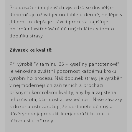
Pro dosažení nejlepších výsledků se dospělým
doporučuje užívat jednu tabletu denně, nejlépe s
jídlem. To zlepšuje trávicí proces a zajišťuje
optimální vstřebávání účinných látek v tomto
doplňku stravy.
Závazek ke kvalitě:
Při výrobě *Vitamínu B5 – kyseliny pantotenové*
je věnována zvláštní pozornost každému kroku
výrobního procesu. Náš doplněk stravy je vyráběn
v nejmodernějších zařízeních a prochází
přísnými kontrolami kvality, aby byla zajištěna
jeho čistota, účinnost a bezpečnost. Naše závazky
k dokonalosti zaručují, že dostanete účinný a
důvěryhodný produkt, který odráží čistotu a
léčivou sílu přírody.