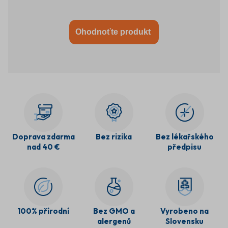
bychom si všimli změny. Budili bychom se s větší energií, měli
bychom
Ohodnoťte produkt
Doprava zdarma
Bez rizika
Bez lékařského
nad 40 €
předpisu
100% přírodní
Bez GMO a
Vyrobeno na
alergenů
Slovensku