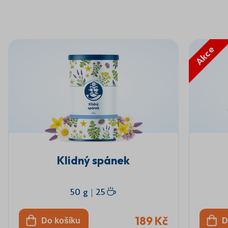
Akce
Klidný spánek
50 g
|
25
189 Kč
Do košíku
D