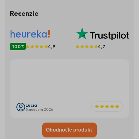
1919 lékař Huldschinsky vystavil děti s rachitidou ultrafialovému
záření a jejich kosti se začaly hojit! O 3 roky později biochemik
Recenzie
McCollum objevil látku, která zabraňovala rachitidě a nazval ji
vitamín D . Postupně se zjistila existence i nejdůležitější formy
vitamínu D3 (cholekalciferolu). Dnes víme, že vitamín D3 není
heureka
!
důležitý jen pro kosti, ale i náladu, srdce, svaly a celkové zdraví.
Jeho nedostatek se spojuje nejen s rachitidou, ale i s depresí,
oslabenou imunitou a jinými chronickými onemocněními. Vitamín
100%
4,9
4,7
D3 není jen „vitamín“, je to hormon, který naše tělo vyrábí, když je
pokožka vystavena slunci. Když je slunce málo, jeho
Lucia
6.augusta 2026
Ohodnoťte produkt