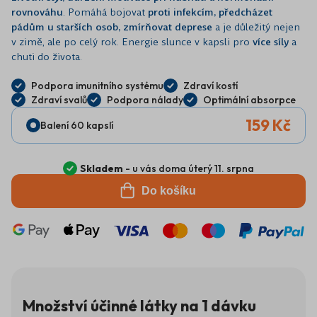
rovnováhu
. Pomáhá bojovat
proti infekcím, předcházet
pádům u starších osob, zmírňovat deprese
a je důležitý nejen
v zimě, ale po celý rok. Energie slunce v kapsli pro
více síly
a
chuti do života.
Podpora imunitního systému
Zdraví kostí
Zdraví svalů
Podpora nálady
Optimální absorpce
159 Kč
Balení 60 kapslí
Skladem
- u vás doma úterý 11. srpna
Do košíku
Množství účinné látky na 1 dávku