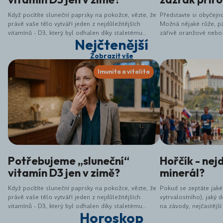
Když pocítíte sluneční paprsky na pokožce, vězte, že
Představte si obyčejno
právě vaše tělo vytváří jeden z nejdůležitějších
Možná nějaké růže, pá
vitamínů - D3, který byl odhalen díky staletému
zářivě oranžové nebo ž
Nejčtenější
bádání.&nbsp;Z objevu vitamínu D3 se stal jeden z
malá zachycená sluníč
nejvýznamnějších lékařských úspěchů 20. století,
lékařský (Calendula off
Zobrazit vše
který zachránil miliony lidí: Psal se rok 1650
jen hezká ozdoba záho
a&nbsp;v ulicích Londýna si lékaři všimli, že čím dál
jedná o jednu z nejúči
Imunita a vitalita
více dětí trpí zvláštní nemocí rachitidou (jejich kosti
bylin, které nám příro
byly slabé a lámavé, nohy deformované, růst
zpomalený). Až v roce 1919 lékař Huldschinsky
vystavil děti s rachitidou ultrafialovému
záření&nbsp;a jejich kosti se začaly hojit! O 3 roky
později biochemik McCollum&nbsp;objevil látku,
která zabraňovala rachitidě a nazval ji vitamín D.
Postupně se zjistila existence i&nbsp;nejdůležitější
formy vitamínu D3 (cholekalciferolu).
Potřebujeme „sluneční“
Hořčík - nejd
vitamín D3 jen v zimě?
minerál?
Když pocítíte sluneční paprsky na pokožce, vězte, že
Pokud se zeptáte jak
právě vaše tělo vytváří jeden z nejdůležitějších
vytrvalostního), jaký
vitamínů - D3, který byl odhalen díky staletému
na závody, nejčastější
Horoskop
bádání.&nbsp;Z objevu vitamínu D3 se stal jeden z
je bezpochyby jedním 