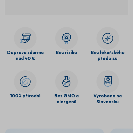
Doprava zdarma
Bez rizika
Bez lékařského
nad 40 €
předpisu
100% přírodní
Bez GMO a
Vyrobeno na
alergenů
Slovensku