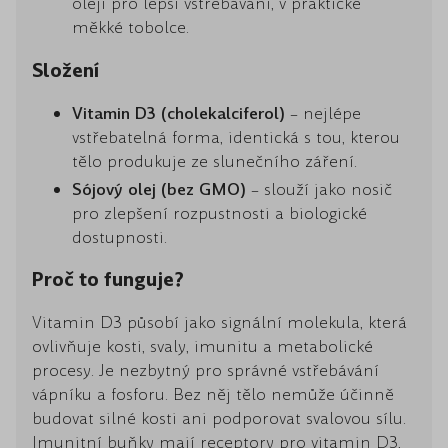
oleji pro lepší vstřebávání, v praktické
měkké tobolce.
Složení
Vitamin D3 (cholekalciferol)
– nejlépe
vstřebatelná forma, identická s tou, kterou
tělo produkuje ze slunečního záření.
Sójový olej (bez GMO)
– slouží jako nosič
pro zlepšení rozpustnosti a biologické
dostupnosti.
Proč to funguje?
Vitamin D3 působí jako signální molekula, která
ovlivňuje kosti, svaly, imunitu a metabolické
procesy. Je nezbytný pro správné vstřebávání
vápníku a fosforu. Bez něj tělo nemůže účinně
budovat silné kosti ani podporovat svalovou sílu.
Imunitní buňky mají receptory pro vitamin D3,