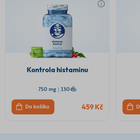
Kontrola histaminu
750 mg
|
130
459 Kč
Do košíku
D