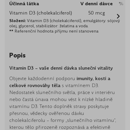
Účinná látka
V denní dávce
% Re
Vitamin D3 (cholekalciferol)
50 mcg
Složení:
Vitamin D3 (cholekalciferol), emulgátory: sójový
olej, glycerol, stabilizátor: želatina a voda.
**
Referenční hodnota příjmu není stanovena
Popis
Vitamin D3 – vaše denní dávka sluneční vitality
Objevte každodenní podporu
imunity, kostí a
celkové rovnováhy těla
s vitamínem D3.
Nedostatek slunečního světla, práce v interiéru
nebo častá únava mohou vést k nízké hladině
vitamínu D3. Tento doplněk stravy poskytuje
přesnou, vědecky ověřenou dávku
cholekalciferolu – formy „slunečního vitamínu“,
kterou tělo přirozeně rozpoznává a efektivně