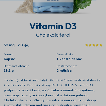
Vitamin D3
Cholekalciferol
50 mg
60
Forma:
Denní dávka:
Kapsle
1 kapsle denně
Hmotnost obsahu:
Dostatečné pro:
13.1 g
2 měsíce
Touha být aktivní mizí, když tělo trápí únava, svalová slabost a
špatná nálada. Doplněk stravy Dr. LUCULLUS Vitamin D3
podporuje
zdraví kostí, svalů, zubů a imunitního systému
,
umožňuje
lepší fyzickou výkonnost
a
duševní pohodu
.
Cholekalciferol je důležitý pro
vstřebávání vápníku
,
zdravý
životní styl, udržení motivace při hubnutí
a
hormonální