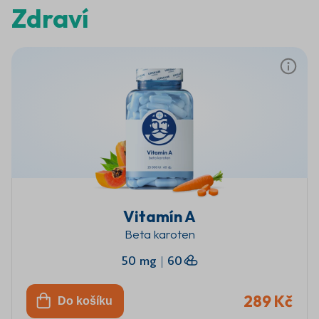
Zdraví
Vitamín A
Beta karoten
50 mg
|
60
289 Kč
Do košíku