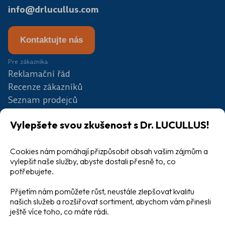
info@drlucullus.com
Kontaktujte nás
Pre zákazníka
Reklamační řád
Recenze zákazníků
Seznam prodejců
Partneři
Vylepšete svou zkušenost s Dr. LUCULLUS!
Soutěž
Blog
Cookies nám pomáhají přizpůsobit obsah vašim zájmům a
Velkoobchod
vylepšit naše služby, abyste dostali přesně to, co
potřebujete.
Přijetím nám pomůžete růst, neustále zlepšovat kvalitu
našich služeb a rozšiřovat sortiment, abychom vám přinesli
ještě více toho, co máte rádi.