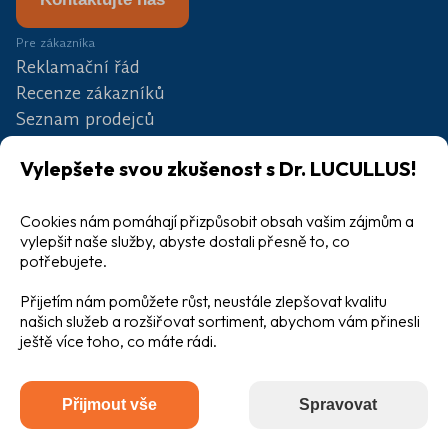
Pre zákazníka
Reklamační řád
Recenze zákazníků
Seznam prodejců
Partneři
Vylepšete svou zkušenost s Dr. LUCULLUS!
Soutěž
Blog
Cookies nám pomáhají přizpůsobit obsah vašim zájmům a
Velkoobchod
vylepšit naše služby, abyste dostali přesně to, co
potřebujete.
Přijetím nám pomůžete růst, neustále zlepšovat kvalitu
našich služeb a rozšiřovat sortiment, abychom vám přinesli
ještě více toho, co máte rádi.
Všeobecné obchodní podmínky
Ochrana osobních údajů
Přijmout vše
Spravovat