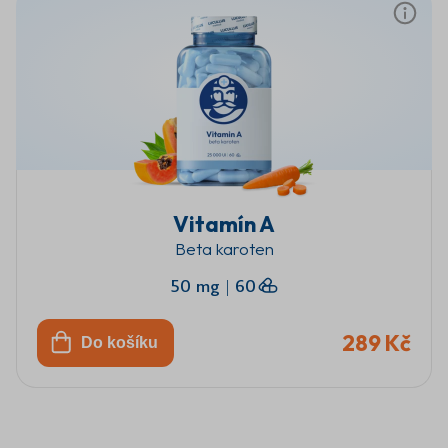
Vitamín A
Beta karoten
50 mg
|
60
289 Kč
Do košíku