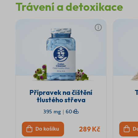
Trávení a detoxikace
Přípravek na čištění
T
tlustého střeva
Čištení tlustého streva
395 mg
|
60
289 Kč
Do košíku
D