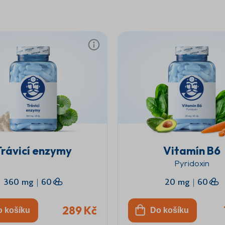
rávicí enzymy
Vitamín B6
Pyridoxin
360 mg
|
60
20 mg
|
60
289 Kč
o košíku
Do košíku