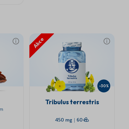
Akce
-30%
Tribulus terrestris
um
450 mg
|
60