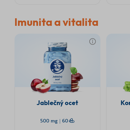
Imunita a vitalita
Jablečný ocet
Ko
500 mg
|
60