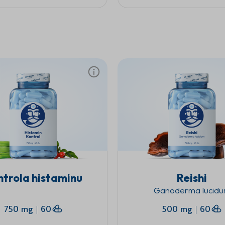
ntrola histaminu
Reishi
Ganoderma lucid
750 mg
|
60
500 mg
|
60