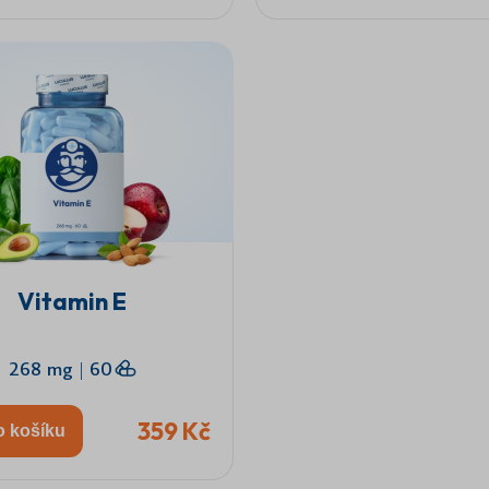
Vitamin E
268 mg
|
60
359 Kč
o košíku