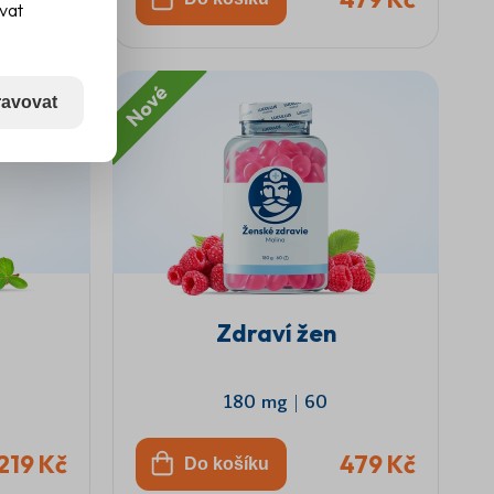
ovat
Nové
avovat
Zdraví žen
180 mg
|
60
219 Kč
479 Kč
Do košíku