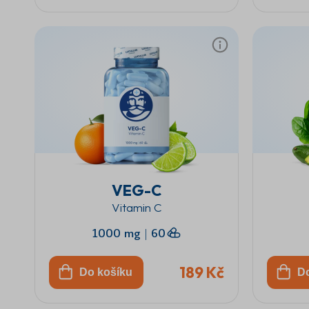
VEG-C
Vitamin C
1000 mg
|
60
189 Kč
Do košíku
D