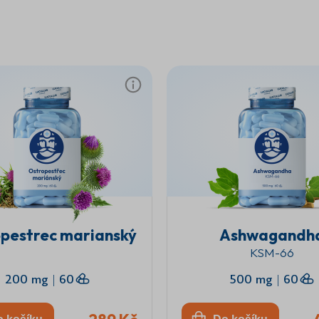
pestrec marianský
Ashwagandh
KSM-66
200 mg
|
60
500 mg
|
60