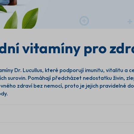
Vitamíny
ní vitamíny pro zdra
Vitamíny v naší nabídce jsou dokonalým ř
podpoření svého zdraví. Naše vitamíny js
které přispívají k zachování optimální hla
Díky nim můžete účinně bojovat proti ún
amíny Dr. Lucullus, které podporují imunitu, vitalitu
odolnost vůči každodenním stresovým fa
ích surovin. Pomáhají předcházet nedostatku živin, zl
přírodních vitamínů a dopřejte svému těl
evného zdraví bez nemocí, proto je jejich pravidelné 
ody.
Certifikace
Všechny produk
HACCP a GMP
jsou vegansk