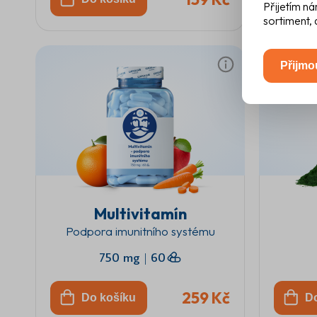
Přijetím ná
sortiment, 
Přijmo
Multivitamín
Podpora imunitního systému
750 mg
|
60
259 Kč
Do košíku
D