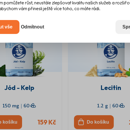
m pomůžete růst, neustále zlepšovat kvalitu našich služeb a rozšiř
168,90 Kč
abychom vám přinesli ještě více toho, co máte rádi.
ut vše
Odmítnout
Spr
Jód - Kelp
Lecitin
150 mg
|
60
1.2 g
|
60
159 Kč
o košíku
Do košíku