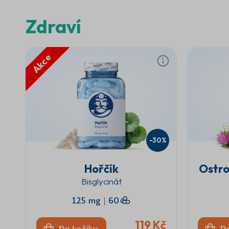
Zdraví
Akce
-30%
Hořčík
Ostro
Bisglycinát
125 mg
|
60
119 Kč