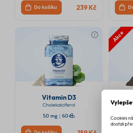
239 Kč
Do košíku
D
Akce
Vitamin D3
Vylepše
Cholekalciferol
50 mg
|
60
Cookies ná
dostali pře
159 Kč
Do košíku
D