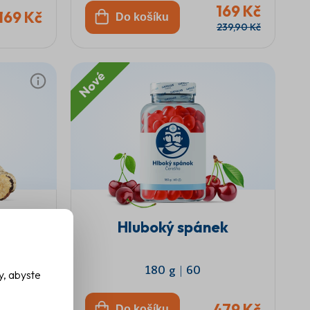
169 Kč
169 Kč
Do košíku
239,90 Kč
Nové
Hluboký spánek
180 g
|
60
y, abyste
209 Kč
479 Kč
Do košíku