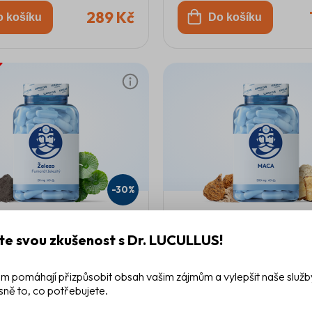
289 Kč
o košíku
Do košíku
-30%
Iron
Maca
te svou zkušenost s Dr. LUCULLUS!
Fumarát železitý
20 mg
|
60
500 mg
|
60
m pomáhají přizpůsobit obsah vašim zájmům a vylepšit naše služb
sně to, co potřebujete.
119 Kč
o košíku
Do košíku