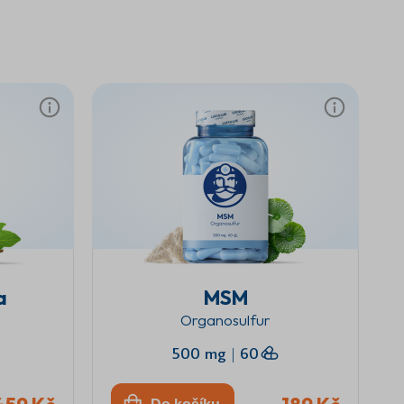
a
MSM
Organosulfur
500 mg
|
60