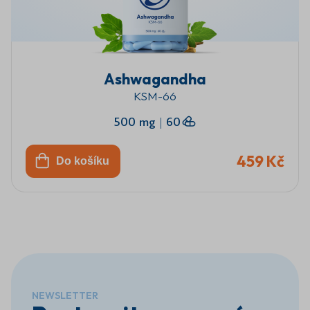
Ashwagandha
KSM-66
500 mg
|
60
459 Kč
Do košíku
NEWSLETTER