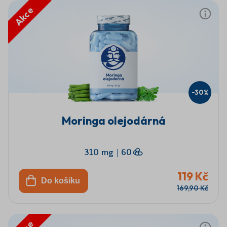
Akce
-30%
Moringa olejodárná
310 mg
|
60
119 Kč
Do košíku
169,90 Kč