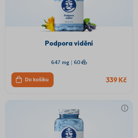
Podpora vidění
647 mg
|
60
339 Kč
Do košíku