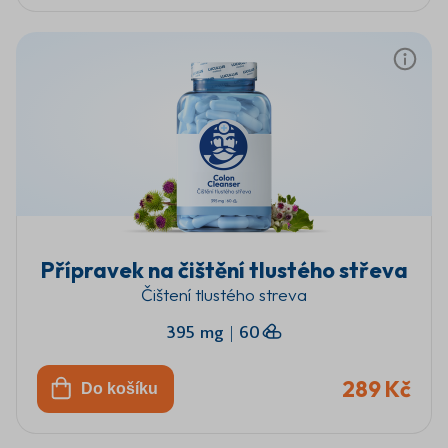
Přípravek na čištění tlustého střeva
Čištení tlustého streva
395 mg
|
60
289 Kč
Do košíku