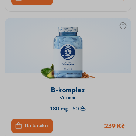
B-komplex
Vitamin
180 mg
|
60
239 Kč
Do košíku