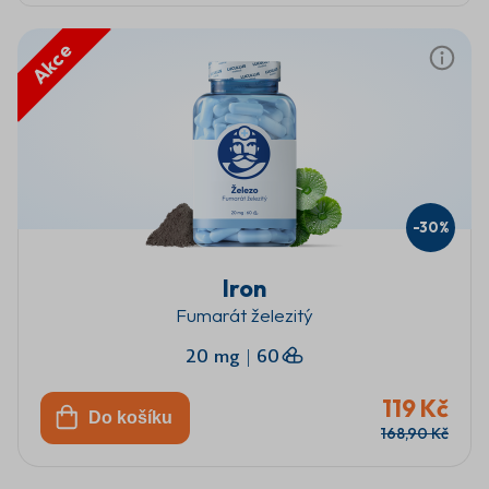
Akce
-30%
Iron
Fumarát železitý
20 mg
|
60
119 Kč
Do košíku
168,90 Kč