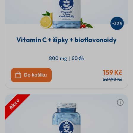
-30%
Vitamin C + šípky + bioflavonoidy
800 mg
|
60
159 Kč
Do košíku
227,90 Kč
Akce