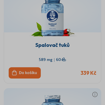
Spalovač tuků
589 mg
|
60
339 Kč
Do košíku