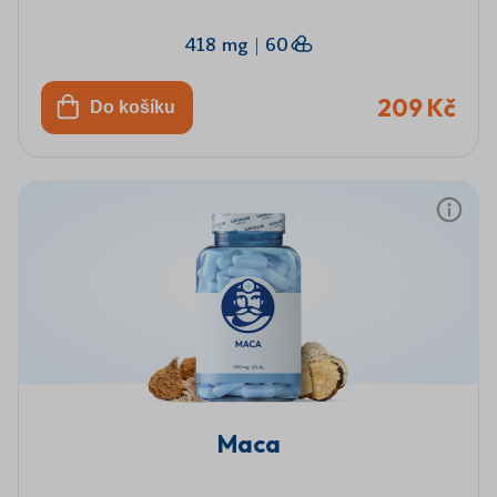
418 mg
|
60
209 Kč
Do košíku
Maca