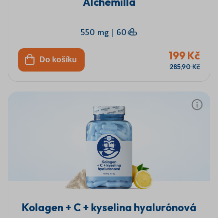
Alchemilla
550 mg
|
60
199 Kč
Do košíku
285,90 Kč
Kolagen + C + kyselina hyalurónová