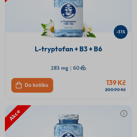
-31%
L-tryptofan + B3 + B6
283 mg
|
60
139 Kč
Do košíku
200,90 Kč
Akce