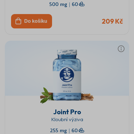
500 mg
|
60
209 Kč
Do košíku
Joint Pro
Kloubní výziva
255 mg
|
60