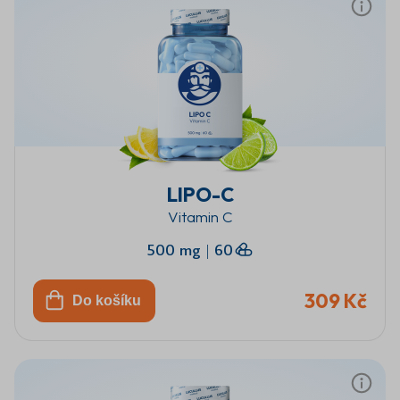
LIPO-C
Vitamin C
500 mg
|
60
309 Kč
Do košíku