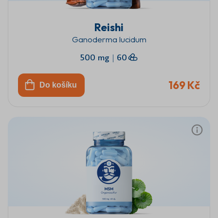
Reishi
Ganoderma lucidum
500 mg
|
60
169 Kč
Do košíku