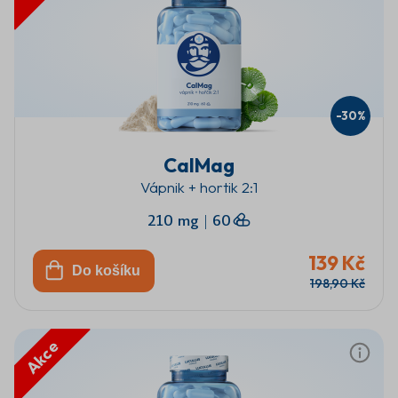
-30%
CalMag
Vápnik + hortik 2:1
210 mg
|
60
139 Kč
Do košíku
198,90 Kč
Akce