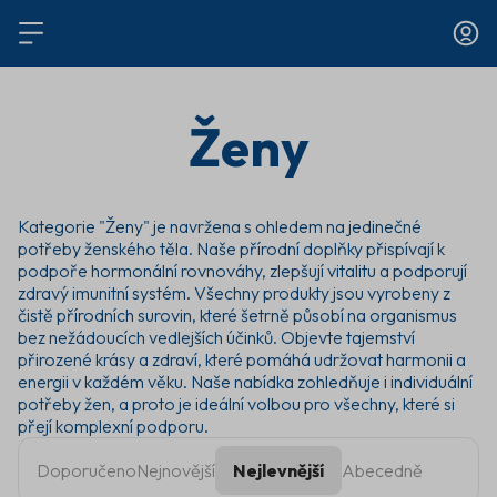
Ženy
Kategorie "Ženy" je navržena s ohledem na jedinečné
potřeby ženského těla. Naše přírodní doplňky přispívají k
podpoře hormonální rovnováhy, zlepšují vitalitu a podporují
zdravý imunitní systém. Všechny produkty jsou vyrobeny z
čistě přírodních surovin, které šetrně působí na organismus
bez nežádoucích vedlejších účinků. Objevte tajemství
přirozené krásy a zdraví, které pomáhá udržovat harmonii a
energii v každém věku. Naše nabídka zohledňuje i individuální
potřeby žen, a proto je ideální volbou pro všechny, které si
přejí komplexní podporu.
Doporučeno
Nejnovější
Nejlevnější
Abecedně