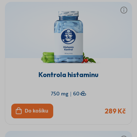
Kontrola histaminu
750 mg
|
60
289 Kč
Do košíku