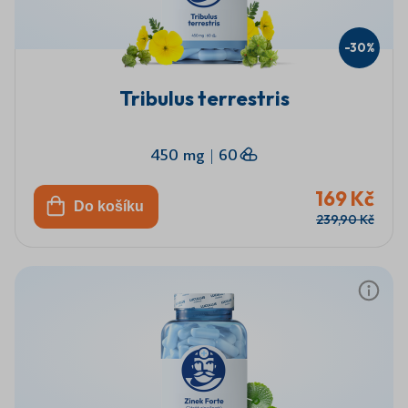
-30%
Tribulus terrestris
450 mg
|
60
169 Kč
Do košíku
239,90 Kč