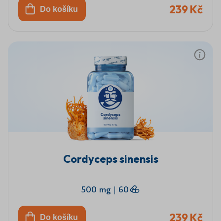
239 Kč
Do košíku
Cordyceps sinensis
500 mg
|
60
239 Kč
Do košíku