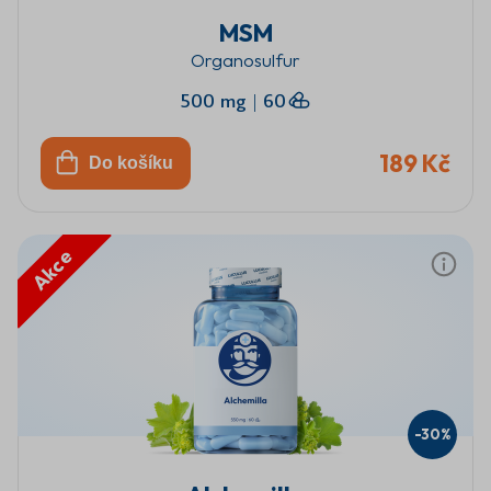
MSM
Organosulfur
500 mg
|
60
189 Kč
Do košíku
Akce
-30%