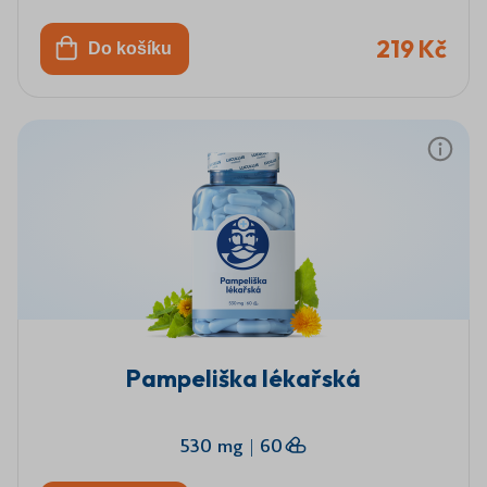
219 Kč
Do košíku
Pampeliška lékařská
530 mg
|
60