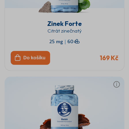
Zinek Forte
Citrát zinečnatý
25 mg
|
60
169 Kč
Do košíku