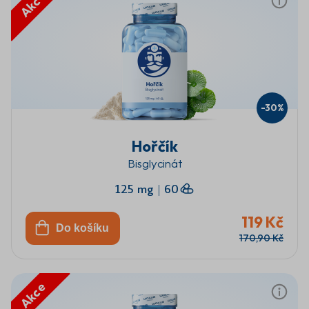
Akce
-30%
Hořčík
Bisglycinát
125 mg
|
60
119 Kč
Do košíku
170,90 Kč
Akce